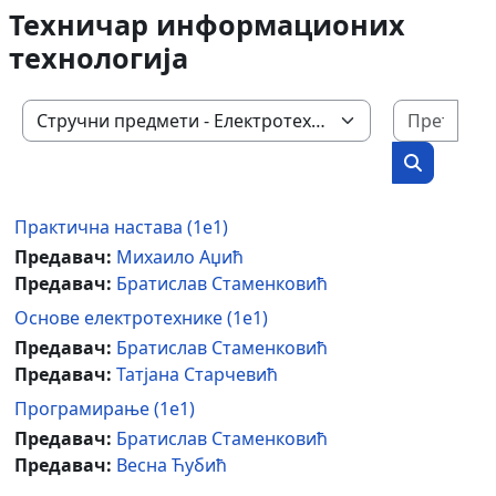
Техничар информационих
технологија
Пре
Категорије курсева
Претражи
Практична настава (1е1)
Предавач:
Михаило Аџић
Предавач:
Братислав Стаменковић
Основе електротехнике (1е1)
Предавач:
Братислав Стаменковић
Предавач:
Татјана Старчевић
Програмирање (1е1)
Предавач:
Братислав Стаменковић
Предавач:
Весна Ћубић