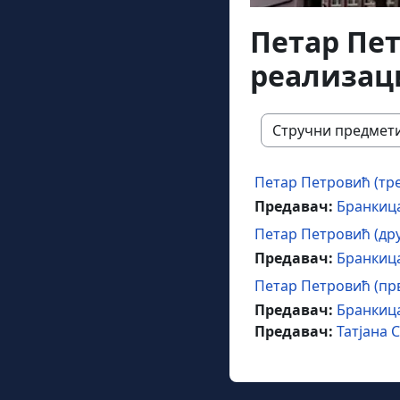
Петар Пет
реализаци
Категорије курсева
Петар Петровић (тр
Предавач:
Бранкиц
Петар Петровић (дру
Предавач:
Бранкиц
Петар Петровић (пр
Предавач:
Бранкиц
Предавач:
Татјана 