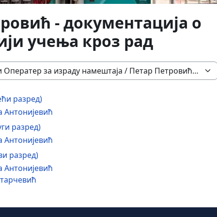
ровић - документација о
ји учења кроз рад
ећи разред)
а Антонијевић
ги разред)
а Антонијевић
ви разред)
а Антонијевић
Старчевић