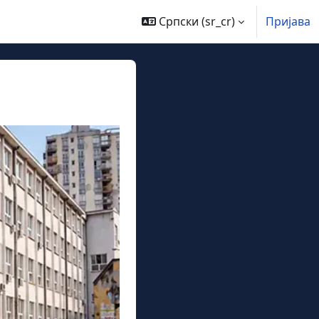
Српски ‎(sr_cr)‎
Пријава