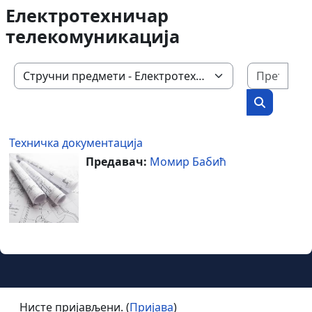
Електротехничар
телекомуникација
Пре
Категорије курсева
Претражи
Техничка документација
Предавач:
Момир Бабић
Нисте пријављени. (
Пријава
)