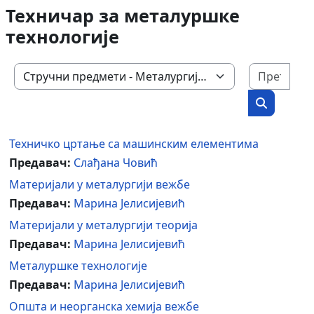
Техничар за металуршке
технологије
Пре
Категорије курсева
Претражи
Техничко цртање са машинским елементима
Предавач:
Слађана Човић
Материјали у металургији вежбе
Предавач:
Марина Јелисијевић
Материјали у металургији теорија
Предавач:
Марина Јелисијевић
Металуршке технологије
Предавач:
Марина Јелисијевић
Општа и неорганска хемија вежбе